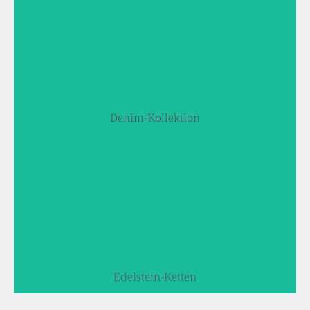
Eheringe
Jetzt entdecken
Denim-Kollektion
Denim-Kollektion
Jetzt entdecken
Edelstein-Ketten